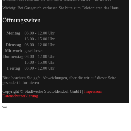
Wichtig: Bei Gasgeruch verlassen Sie bitte zum Telefonieren das Haus!
Öffnungszeiten
Montag
08.00 - 12.00 Uhr
13.00 - 15.00 Uhr
Dienstag
08.00 - 12.00 Uhr
Mittwoch
geschlossen
Donnerstag
08.00 - 12.00 Uhr
13.00 - 15.00 Uhr
Freitag
08.00 - 12.00 Uhr
Bitte beachten Sie ggfs. Abweichungen, über die wir auf dieser Seite
gesondert informieren.
Copyright © Stadtwerke Stadtoldendorf GmbH |
Impressum
|
Datenschutzerklärung