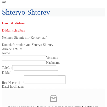
Shteryo Shterev
Geschäftsführer
E-Mail schreiben
Nehmen Sie mit mir Kontakt auf:
Kontaktformular von Shteryo Shterev
Anrede
Name
Vorname
Nachname
Telefon
E-Mail
*
Ihre Nachricht
*
Datei hochladen
Klicke oder ziehe Dateien in diesen Bereich zum Hochladen.