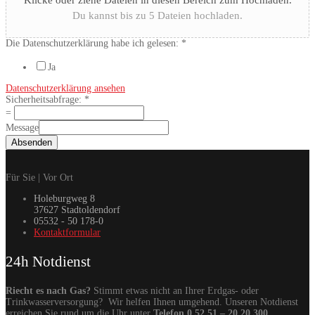
Du kannst bis zu 5 Dateien hochladen.
Die Datenschutzerklärung habe ich gelesen:
*
Ja
Datenschutzerklärung ansehen
Sicherheitsabfrage:
*
=
Message
Absenden
Für Sie | Vor Ort
Holeburgweg 8
37627 Stadtoldendorf
05532 - 50 178-0
Kontaktformular
24h Notdienst
Riecht es nach Gas?
Stimmt etwas nicht an Ihrer Erdgas- oder
Trinkwasserversorgung? Wir helfen Ihnen umgehend. Unseren Notdienst
erreichen Sie rund um die Uhr unter
Telefon 0 52 51 – 20 20 300