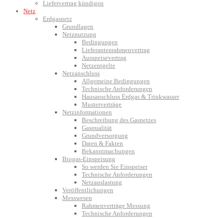
Liefervertrag kündigen
Netz
Erdgasnetz
Grundlagen
Netznutzung
Bedingungen
Lieferantenrahmenvertrag
Ausspeisevertrag
Netzentgelte
Netzanschluss
Allgemeine Bedingungen
Technische Anforderungen
Hausanschluss Erdgas & Trinkwasser
Musterverträge
Netzinformationen
Beschreibung des Gasnetzes
Gasqualität
Grundversorgung
Daten & Fakten
Bekanntmachungen
Biogas-Einspeisung
So werden Sie Einspeiser
Technische Anforderungen
Netzauslastung
Veröffentlichungen
Messwesen
Rahmenverträge Messung
Technische Anforderungen