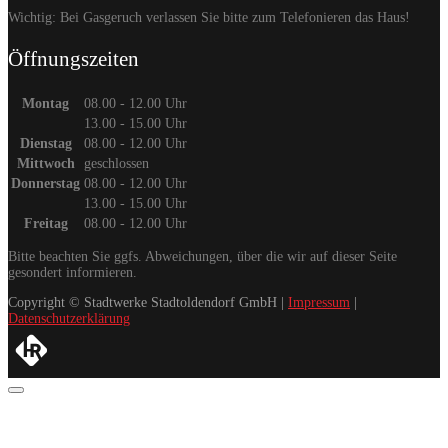
Wichtig: Bei Gasgeruch verlassen Sie bitte zum Telefonieren das Haus!
Öffnungszeiten
Montag
08.00 - 12.00 Uhr
13.00 - 15.00 Uhr
Dienstag
08.00 - 12.00 Uhr
Mittwoch
geschlossen
Donnerstag
08.00 - 12.00 Uhr
13.00 - 15.00 Uhr
Freitag
08.00 - 12.00 Uhr
Bitte beachten Sie ggfs. Abweichungen, über die wir auf dieser Seite
gesondert informieren.
Copyright © Stadtwerke Stadtoldendorf GmbH |
Impressum
|
Datenschutzerklärung