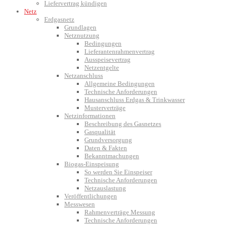
Liefervertrag kündigen
Netz
Erdgasnetz
Grundlagen
Netznutzung
Bedingungen
Lieferantenrahmenvertrag
Ausspeisevertrag
Netzentgelte
Netzanschluss
Allgemeine Bedingungen
Technische Anforderungen
Hausanschluss Erdgas & Trinkwasser
Musterverträge
Netzinformationen
Beschreibung des Gasnetzes
Gasqualität
Grundversorgung
Daten & Fakten
Bekanntmachungen
Biogas-Einspeisung
So werden Sie Einspeiser
Technische Anforderungen
Netzauslastung
Veröffentlichungen
Messwesen
Rahmenverträge Messung
Technische Anforderungen