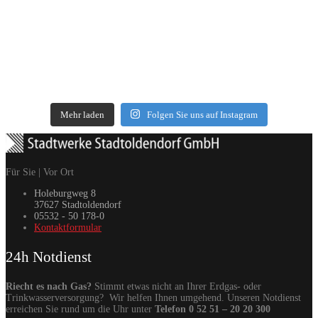
Mehr laden
Folgen Sie uns auf Instagram
Für Sie | Vor Ort
Holeburgweg 8
37627 Stadtoldendorf
05532 - 50 178-0
Kontaktformular
24h Notdienst
Riecht es nach Gas?
Stimmt etwas nicht an Ihrer Erdgas- oder
Trinkwasserversorgung? Wir helfen Ihnen umgehend. Unseren Notdienst
erreichen Sie rund um die Uhr unter
Telefon 0 52 51 – 20 20 300