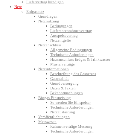
Liefervertrag kündigen
Netz
Erdgasnetz
Grundlagen
Netznutzung
Bedingungen
Lieferantenrahmenvertrag
Ausspeisevertrag
Netzentgelte
Netzanschluss
Allgemeine Bedingungen
Technische Anforderungen
Hausanschluss Erdgas & Trinkwasser
Musterverträge
Netzinformationen
Beschreibung des Gasnetzes
Gasqualität
Grundversorgung
Daten & Fakten
Bekanntmachungen
Biogas-Einspeisung
So werden Sie Einspeiser
Technische Anforderungen
Netzauslastung
Veröffentlichungen
Messwesen
Rahmenverträge Messung
Technische Anforderungen