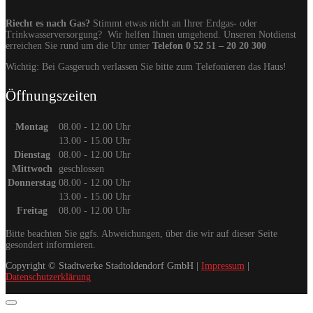
Riecht es nach Gas?
Stimmt etwas nicht an Ihrer Erdgas- oder
Trinkwasserversorgung? Wir helfen Ihnen umgehend. Unseren Notdienst
erreichen Sie rund um die Uhr unter
Telefon 0 52 51 – 20 20 300
Wichtig: Bei Gasgeruch verlassen Sie bitte zum Telefonieren das Haus!
Öffnungszeiten
Montag
08.00 - 12.00 Uhr
13.00 - 15.00 Uhr
Dienstag
08.00 - 12.00 Uhr
Mittwoch
geschlossen
Donnerstag
08.00 - 12.00 Uhr
13.00 - 15.00 Uhr
Freitag
08.00 - 12.00 Uhr
Bitte beachten Sie ggfs. Abweichungen, über die wir auf dieser Seite
gesondert informieren.
Copyright © Stadtwerke Stadtoldendorf GmbH |
Impressum
|
Datenschutzerklärung