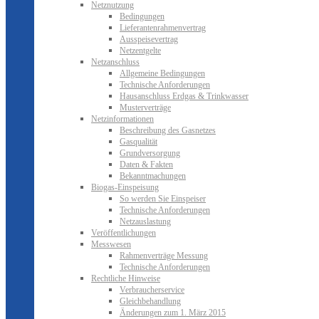
Netznutzung
Bedingungen
Lieferantenrahmenvertrag
Ausspeisevertrag
Netzentgelte
Netzanschluss
Allgemeine Bedingungen
Technische Anforderungen
Hausanschluss Erdgas & Trinkwasser
Musterverträge
Netzinformationen
Beschreibung des Gasnetzes
Gasqualität
Grundversorgung
Daten & Fakten
Bekanntmachungen
Biogas-Einspeisung
So werden Sie Einspeiser
Technische Anforderungen
Netzauslastung
Veröffentlichungen
Messwesen
Rahmenverträge Messung
Technische Anforderungen
Rechtliche Hinweise
Verbraucherservice
Gleichbehandlung
Änderungen zum 1. März 2015