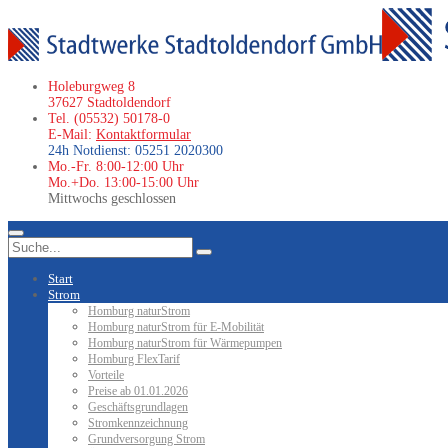
Holeburgweg 8
37627 Stadtoldendorf
Tel. (05532) 50178-0
E-Mail:
Kontaktformular
24h Notdienst: 05251 2020300
Mo.-Fr. 8:00-12:00 Uhr
Mo.+Do. 13:00-15:00 Uhr
Mittwochs geschlossen
Start
Strom
Homburg naturStrom
Homburg naturStrom für E-Mobilität
Homburg naturStrom für Wärmepumpen
Homburg FlexTarif
Vorteile
Preise ab 01.01.2026
Geschäftsgrundlagen
Stromkennzeichnung
Grundversorgung Strom