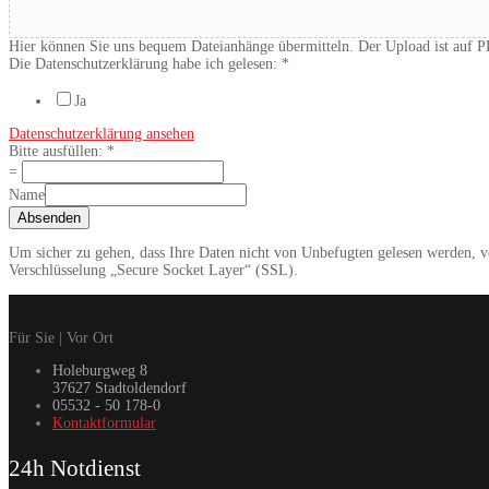
Hier können Sie uns bequem Dateianhänge übermitteln. Der Upload ist auf
Die Datenschutzerklärung habe ich gelesen:
*
Ja
Datenschutzerklärung ansehen
Bitte ausfüllen:
*
=
Name
Absenden
Um sicher zu gehen, dass Ihre Daten nicht von Unbefugten gelesen werden, ve
Verschlüsselung „Secure Socket Layer“ (SSL).
Für Sie | Vor Ort
Holeburgweg 8
37627 Stadtoldendorf
05532 - 50 178-0
Kontaktformular
24h Notdienst