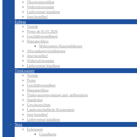
Ökostromzertifikat
Widerrufsformular
Liefervertrag kündigen
Jetzt bestellen!
Erdgas
Vorteile
Preise ab 01.01.2026
Geschäftsgrundlagen
Hausanschluss
Mehrsparten-Hauseinführung
Abwendungsvereinbarung
Jetzt bestellen!
Widerrufsformular
Liefervertrag kündigen
Trinkwasser
Vorteile
Preise
Geschäftsgrundlage
Hausanschluss
Trinkwassergewinnung und -aufbereitung
Standrohre
Gewässerschutz
Landwirtschaftliche Kooperation
Jetzt bestellen!
Liefervertrag kündigen
Netz
Erdgasnetz
Grundlagen