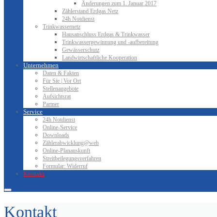
Änderungen zum 1. Januar 2017
Zählerstand Erdgas Netz
24h Notdienst
Trinkwassernetz
Hausanschluss Erdgas & Trinkwasser
Trinkwassergewinnung und -aufbereitung
Gewässerschutz
Landwirtschaftliche Kooperation
Unternehmen
Daten & Fakten
Für Sie | Vor Ort
Stellenangebote
Aufsichtsrat
Partner
Service
24h Notdienst
Online-Service
Downloads
Zählerabwicklung@web
Online-Planauskunft
Streitbeilegungsverfahren
Formular: Widerruf
Kontakt
Kontakt