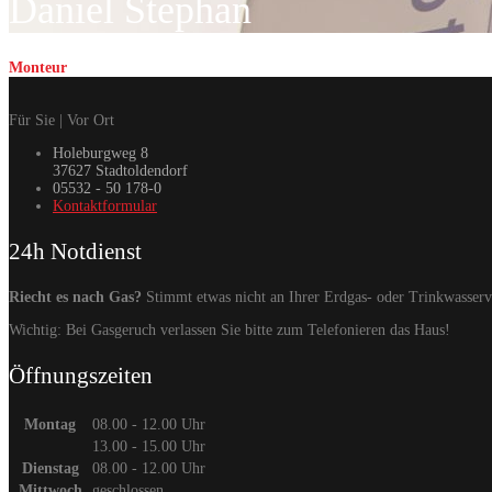
Daniel Stephan
Monteur
Für Sie | Vor Ort
Holeburgweg 8
37627 Stadtoldendorf
05532 - 50 178-0
Kontaktformular
24h Notdienst
Riecht es nach Gas?
Stimmt etwas nicht an Ihrer Erdgas- oder Trinkwasser
Wichtig: Bei Gasgeruch verlassen Sie bitte zum Telefonieren das Haus!
Öffnungszeiten
Montag
08.00 - 12.00 Uhr
13.00 - 15.00 Uhr
Dienstag
08.00 - 12.00 Uhr
Mittwoch
geschlossen