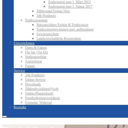
Änderungen zum 1. März 2015
Änderungen zum 1. Januar 2017
Zählerstand Erdgas Netz
24h Notdienst
Trinkwassernetz
Hausanschluss Erdgas & Trinkwasser
Trinkwassergewinnung und -aufbereitung
Gewässerschutz
Landwirtschaftliche Kooperation
Unternehmen
Daten & Fakten
Für Sie | Vor Ort
Stellenangebote
Aufsichtsrat
Partner
Service
24h Notdienst
Online-Service
Downloads
Zählerabwicklung@web
Online-Planauskunft
Streitbeilegungsverfahren
Formular: Widerruf
Kontakt