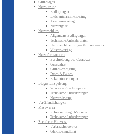
Grundlagen
Netznutzung
Bedingungen
Lieferantenrahmenvertrag
Ausspeisevertrag
Netzentgelte
Netzanschluss
Allgemeine Bedingungen
Technische Anforderungen
Hausanschluss Erdgas & Trinkwasser
Musterverträge
Netzinformationen
Beschreibung des Gasnetzes
Gasqualität
Grundversorgung
Daten & Fakten
Bekanntmachungen
Biogas-Einspeisung
So werden Sie Einspeiser
Technische Anforderungen
Netzauslastung
Veröffentlichungen
Messwesen
Rahmenverträge Messung
Technische Anforderungen
Rechtliche Hinweise
Verbraucherservice
Gleichbehandlung