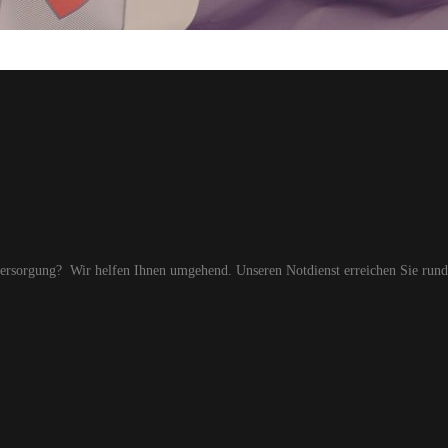
versorgung? Wir helfen Ihnen umgehend. Unseren Notdienst erreichen Sie run