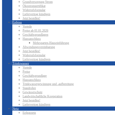
Grundversorgung Strom
Ökostromzertifikat
Widerrufsformular
Liefervertrag kündigen
Jetzt bestellen!
Erdgas
Vorteile
Preise ab 01.01.2026
Geschäftsgrundlagen
Hausanschluss
Mehrsparten-Hauseinführung
Abwendungsvereinbarung
Jetzt bestellen!
Widerrufsformular
Liefervertrag kündigen
Trinkwasser
Vorteile
Preise
Geschäftsgrundlage
Hausanschluss
Trinkwassergewinnung und -aufbereitung
Standrohre
Gewässerschutz
Landwirtschaftliche Kooperation
Jetzt bestellen!
Liefervertrag kündigen
Netz
Erdgasnetz