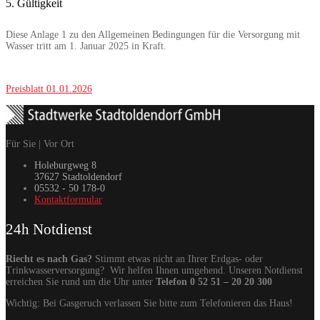
5. Gültigkeit
Diese Anlage 1 zu den Allgemeinen Bedingungen für die Versorgung mit
Wasser tritt am 1. Januar 2025 in Kraft.
Preisblatt 01.01.2026
Für Sie | Vor Ort
Holeburgweg 8
37627 Stadtoldendorf
05532 - 50 178-0
Kontaktformular
24h Notdienst
Riecht es nach Gas?
Stimmt etwas nicht an Ihrer Erdgas- oder
Trinkwasserversorgung? Wir helfen Ihnen umgehend. Unseren Notdienst
erreichen Sie rund um die Uhr unter
Telefon 0 52 51 – 20 20 300
Wichtig: Bei Gasgeruch verlassen Sie bitte zum Telefonieren das Haus!