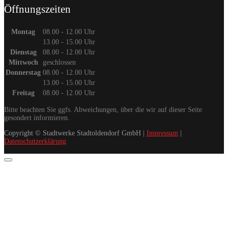
Öffnungszeiten
Montag
08.00 - 12.00 Uhr
13.00 - 15.00 Uhr
Dienstag
08.00 - 12.00 Uhr
Mittwoch
geschlossen
Donnerstag
08.00 - 12.00 Uhr
13.00 - 15.00 Uhr
Freitag
08.00 - 12.00 Uhr
Bitte beachten Sie ggfs. Abweichungen, über die wir auf dieser Seite
gesondert informieren.
Copyright © Stadtwerke Stadtoldendorf GmbH |
Impressum
|
Datenschutzerklärung