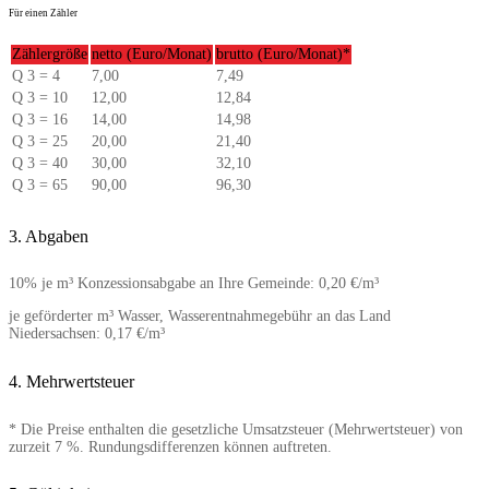
Für einen Zähler
Zählergröße
netto (Euro/Monat)
brutto (Euro/Monat)*
Q 3 = 4
7,00
7,49
Q 3 = 10
12,00
12,84
Q 3 = 16
14,00
14,98
Q 3 = 25
20,00
21,40
Q 3 = 40
30,00
32,10
Q 3 = 65
90,00
96,30
3. Abgaben
10% je m³ Konzessionsabgabe an Ihre Gemeinde: 0,20 €/m³
je geförderter m³ Wasser, Wasserentnahmegebühr an das Land
Niedersachsen: 0,17 €/m³
4. Mehrwertsteuer
* Die Preise enthalten die gesetzliche Umsatzsteuer (Mehrwertsteuer) von
zurzeit 7 %. Rundungsdifferenzen können auftreten.