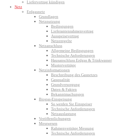
Liefervertrag kündigen
Netz
Erdgasnetz
Grundlagen
Netznutzung
Bedingungen
Lieferantenrahmenvertrag
Ausspeisevertrag
Netzentgelte
Netzanschluss
Allgemeine Bedingungen
Technische Anforderungen
Hausanschluss Erdgas & Trinkwasser
Musterverträge
Netzinformationen
Beschreibung des Gasnetzes
Gasqualität
Grundversorgung
Daten & Fakten
Bekanntmachungen
Biogas-Einspeisung
So werden Sie Einspeiser
Technische Anforderungen
Netzauslastung
Veröffentlichungen
Messwesen
Rahmenverträge Messung
Technische Anforderungen