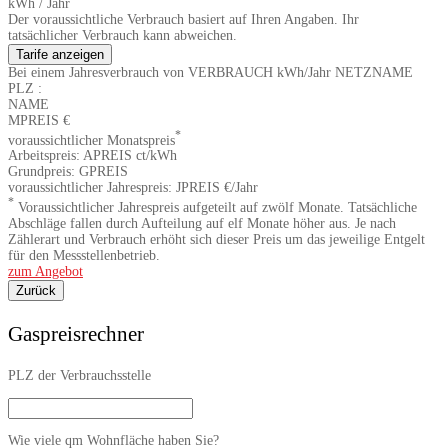
kWh / Jahr
Der voraussichtliche Verbrauch basiert auf Ihren Angaben. Ihr
tatsächlicher Verbrauch kann abweichen.
Tarife anzeigen
Bei einem Jahresverbrauch von
VERBRAUCH
kWh/Jahr
NETZNAME
PLZ
:
NAME
MPREIS
€
*
voraussichtlicher Monatspreis
Arbeitspreis:
APREIS
ct/kWh
Grundpreis:
GPREIS
voraussichtlicher Jahrespreis:
JPREIS
€/Jahr
*
Voraussichtlicher Jahrespreis aufgeteilt auf zwölf Monate. Tatsächliche
Abschläge fallen durch Aufteilung auf elf Monate höher aus. Je nach
Zählerart und Verbrauch erhöht sich dieser Preis um das jeweilige Entgelt
für den Messstellenbetrieb.
zum Angebot
Zurück
Gaspreisrechner
PLZ der Verbrauchsstelle
Wie viele qm Wohnfläche haben Sie?