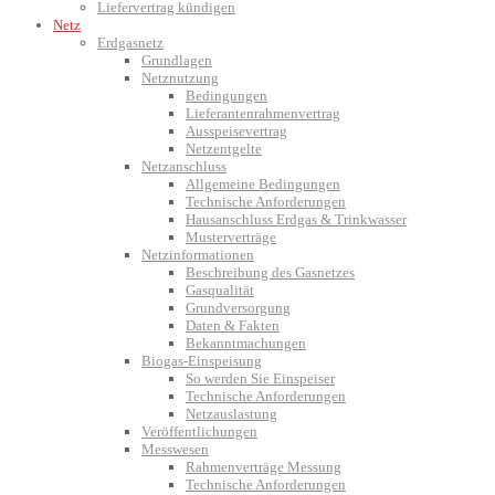
Liefervertrag kündigen
Netz
Erdgasnetz
Grundlagen
Netznutzung
Bedingungen
Lieferantenrahmenvertrag
Ausspeisevertrag
Netzentgelte
Netzanschluss
Allgemeine Bedingungen
Technische Anforderungen
Hausanschluss Erdgas & Trinkwasser
Musterverträge
Netzinformationen
Beschreibung des Gasnetzes
Gasqualität
Grundversorgung
Daten & Fakten
Bekanntmachungen
Biogas-Einspeisung
So werden Sie Einspeiser
Technische Anforderungen
Netzauslastung
Veröffentlichungen
Messwesen
Rahmenverträge Messung
Technische Anforderungen