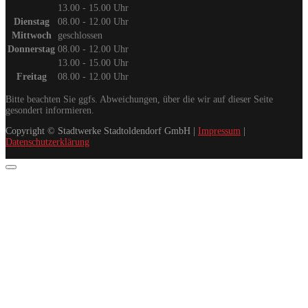
13.00 - 15.00 Uhr
Dienstag
08.00 - 12.00 Uhr
Mittwoch
geschlossen
Donnerstag
08.00 - 12.00 Uhr
13.00 - 15.00 Uhr
Freitag
08.00 - 12.00 Uhr
Bitte beachten Sie ggfs. Abweichungen, über die wir auf dieser Seite
gesondert informieren.
Copyright © Stadtwerke Stadtoldendorf GmbH |
Impressum
|
Datenschutzerklärung