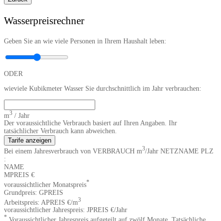
Wasserpreisrechner
Geben Sie an wie viele Personen in Ihrem Haushalt leben:
ODER
wieviele Kubikmeter Wasser Sie durchschnittlich im Jahr verbrauchen:
3
m
/ Jahr
Der voraussichtliche Verbrauch basiert auf Ihren Angaben. Ihr
tatsächlicher Verbrauch kann abweichen.
Tarife anzeigen
3
Bei einem Jahresverbrauch von
VERBRAUCH
m
/Jahr
NETZNAME
PLZ
:
NAME
MPREIS
€
*
voraussichtlicher Monatspreis
Grundpreis:
GPREIS
3
Arbeitspreis:
APREIS
€/m
voraussichtlicher Jahrespreis:
JPREIS
€/Jahr
*
Voraussichtlicher Jahrespreis aufgeteilt auf zwölf Monate. Tatsächliche