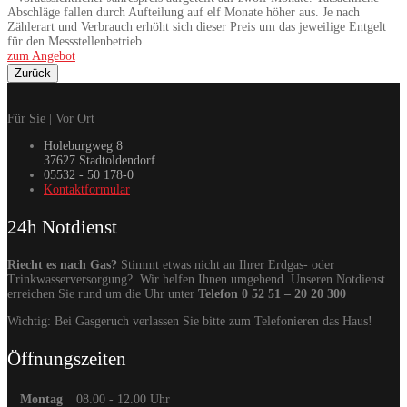
Abschläge fallen durch Aufteilung auf elf Monate höher aus. Je nach
Zählerart und Verbrauch erhöht sich dieser Preis um das jeweilige Entgelt
für den Messstellenbetrieb.
zum Angebot
Zurück
Für Sie | Vor Ort
Holeburgweg 8
37627 Stadtoldendorf
05532 - 50 178-0
Kontaktformular
24h Notdienst
Riecht es nach Gas?
Stimmt etwas nicht an Ihrer Erdgas- oder
Trinkwasserversorgung? Wir helfen Ihnen umgehend. Unseren Notdienst
erreichen Sie rund um die Uhr unter
Telefon 0 52 51 – 20 20 300
Wichtig: Bei Gasgeruch verlassen Sie bitte zum Telefonieren das Haus!
Öffnungszeiten
Montag
08.00 - 12.00 Uhr