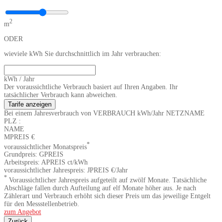
2
m
ODER
wieviele kWh Sie durchschnittlich im Jahr verbrauchen:
kWh / Jahr
Der voraussichtliche Verbrauch basiert auf Ihren Angaben. Ihr
tatsächlicher Verbrauch kann abweichen.
Tarife anzeigen
Bei einem Jahresverbrauch von
VERBRAUCH
kWh/Jahr
NETZNAME
PLZ
:
NAME
MPREIS
€
*
voraussichtlicher Monatspreis
Grundpreis:
GPREIS
Arbeitspreis:
APREIS
ct/kWh
voraussichtlicher Jahrespreis:
JPREIS
€/Jahr
*
Voraussichtlicher Jahrespreis aufgeteilt auf zwölf Monate. Tatsächliche
Abschläge fallen durch Aufteilung auf elf Monate höher aus. Je nach
Zählerart und Verbrauch erhöht sich dieser Preis um das jeweilige Entgelt
für den Messstellenbetrieb.
zum Angebot
Zurück