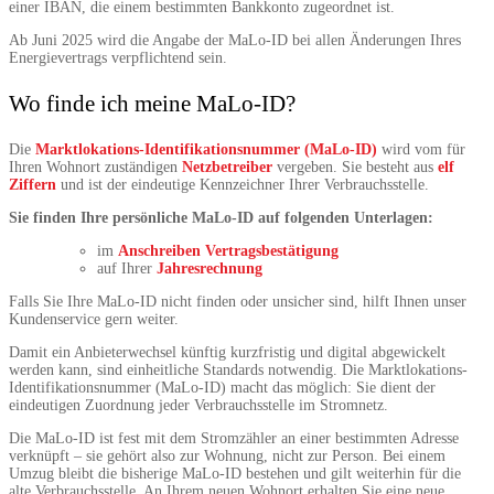
einer IBAN, die einem bestimmten Bankkonto zugeordnet ist.
Ab Juni 2025 wird die Angabe der MaLo-ID bei allen Änderungen Ihres
Energievertrags verpflichtend sein.
Wo finde ich meine MaLo-ID?
Die
Marktlokations-Identifikationsnummer (MaLo-ID)
wird vom für
Ihren Wohnort zuständigen
Netzbetreiber
vergeben. Sie besteht aus
elf
Ziffern
und ist der eindeutige Kennzeichner Ihrer Verbrauchsstelle.
Sie finden Ihre persönliche MaLo-ID auf folgenden Unterlagen:
im
Anschreiben Vertragsbestätigung
auf Ihrer
Jahresrechnung
Falls Sie Ihre MaLo-ID nicht finden oder unsicher sind, hilft Ihnen unser
Kundenservice gern weiter.
Damit ein Anbieterwechsel künftig kurzfristig und digital abgewickelt
werden kann, sind einheitliche Standards notwendig. Die Marktlokations-
Identifikationsnummer (MaLo-ID) macht das möglich: Sie dient der
eindeutigen Zuordnung jeder Verbrauchsstelle im Stromnetz.
Die MaLo-ID ist fest mit dem Stromzähler an einer bestimmten Adresse
verknüpft – sie gehört also zur Wohnung, nicht zur Person. Bei einem
Umzug bleibt die bisherige MaLo-ID bestehen und gilt weiterhin für die
alte Verbrauchsstelle. An Ihrem neuen Wohnort erhalten Sie eine neue