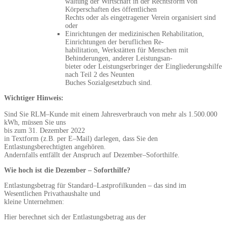
waltung der Wirtschaft in der Rechtsform von
Körperschaften des öffentlichen
Rechts oder als eingetragener Verein organisiert sin
d
oder
Einrichtungen der medizinischen Rehabilitation,
Einrichtungen der beruflichen Re-
habilitation, Werkstätten für Menschen mit
Behinderungen, anderer Leistungsan-
bieter oder Leistungserbringer der Eingliederungshilfe
nach Teil 2 des Neunten
Buches Sozia
lgesetzbuch sind.
Wichtiger Hinweis
:
Sind Sie
RLM
–
Kunde
mit einem
Jahresverbrauch von mehr als 1.500.000
kWh,
müssen
Sie uns
bis zum 31. Dezember 2022
in Textform
(z.B. per E
–
Mail)
darlegen, dass
S
ie
den
Entlastungsberechtigten angehören
.
Andernfalls entfällt der Anspruch auf Dezember
–
Soforthilfe.
Wie hoch ist die Dezember
–
Soforthilfe?
Entlastungsbetrag für
Standard
–
Lastprofilkunden
–
das sind im
Wesentlichen Privathaushalte und
kleine
Unternehmen
:
Hier berechnet sich der
Entlastungsbetrag
aus der