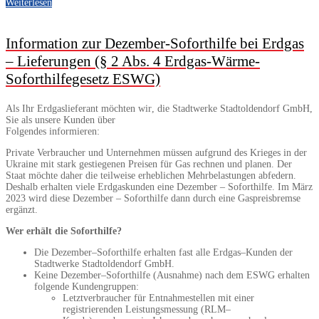
Weiterlesen
Information zur Dezember-Soforthilfe bei Erdgas
– Lieferungen (§ 2 Abs. 4 Erdgas-Wärme-
Soforthilfegesetz ESWG)
A
ls
Ihr
Erdgaslieferant
möchten wir
, die
Stadtwerke Stadtoldendorf GmbH,
Sie als unsere
Kunden
über
F
olgendes
informieren
:
Private Verbraucher und Unternehmen müssen aufgrund des Krieges in der
Ukraine
mit stark gestiege
nen
Pre
isen für Gas
rechnen und planen. Der
Staat möchte daher die teilweise erheblichen Mehrbelas
tungen abfedern.
Deshalb erhalten viele Erdgaskunden eine
Dezember
–
Soforthilfe. Im März
2023 wird
diese
Dezember
–
Soforthilfe
dann
durch eine Gaspreisbremse
ergän
zt.
Wer erhält die Soforthilfe?
Die Dezember
–
Soforthilfe erhalten
fast
alle Erdgas
–
Kunden
der
Stadtwerke Stadtoldendo
rf GmbH.
Keine Dezember
–
Soforthilfe
(Ausnahme)
nach dem ESWG erhalten
folgende Kundengruppen:
Letztverbraucher für Entnahmestellen mit einer
registrierenden Leistungsmessung
(
RLM
–